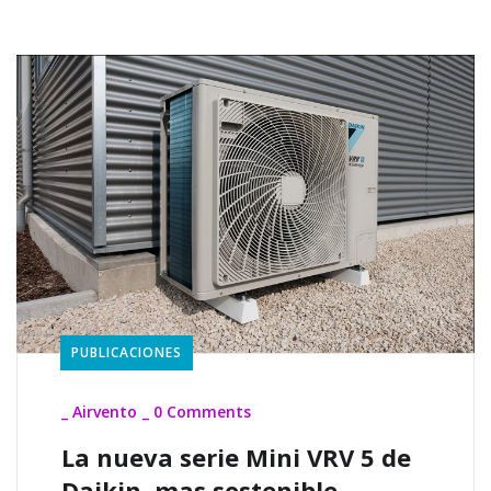
PUBLICACIONES
_
Airvento
_
0 Comments
La nueva serie Mini VRV 5 de
Daikin, mas sostenible