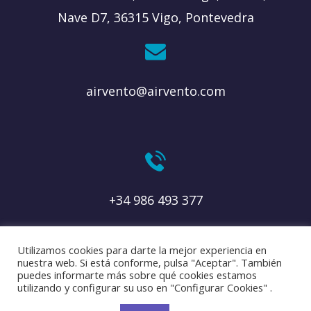
Nave D7, 36315 Vigo, Pontevedra
airvento@airvento.com
+34 986 493 377
Utilizamos cookies para darte la mejor experiencia en
nuestra web. Si está conforme, pulsa "Aceptar". También
puedes informarte más sobre qué cookies estamos
utilizando y configurar su uso en "Configurar Cookies" .
Copyright © 2021 Airvento S.L. Todos los derechos