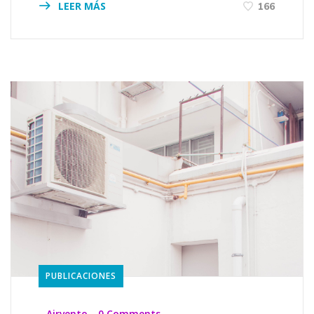
LEER MÁS
166
PUBLICACIONES
_
Airvento
_
0 Comments